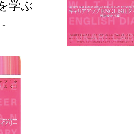
を学ぶ
 –