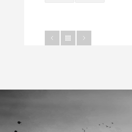


