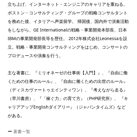
立ち上げ、インターネット・エンジニアのキャリアを重ねる。
ボストン・コンサルティング・グループの戦略コンサルタント
を務めた後、イタリアへ声楽留学。 帰国後、国内外で演奏活動
をしながら、GE Internationalの戦略・事業開発本部長、日本
IBMの事業開発部長等を歴任。 2012年株式会社Leonessaを設
立。戦略・事業開発コンサルティングをはじめ、コンサートの
プロデュースや演奏を行う。
主な著書に、『ミリオネーゼの仕事術【入門】』、『自由に働
くための仕事のルール』、『自由に働くための出世のルール』
（ディスカヴァートゥエインティワン）、『考えながら走る』
（早川書房）、『「稼ぐ力」の育て方』（PHP研究所）、 『キ
ャリアアップEnglishダイアリー』（ジャパンタイムズ）など
がある。
ー
著書一覧