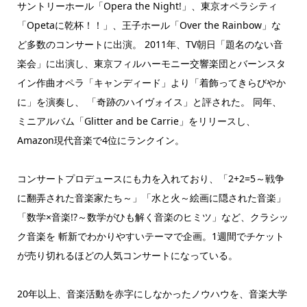
サントリーホール「Opera the Night!」、東京オペラシティ
「Opetaに乾杯！！」、王子ホール「Over the Rainbow」な
ど多数のコンサートに出演。 2011年、TV朝日「題名のない音
楽会」に出演し、東京フィルハーモニー交響楽団とバーンスタ
イン作曲オペラ「キャンディード」より「着飾ってきらびやか
に」を演奏し、 「奇跡のハイヴォイス」と評された。 同年、
ミニアルバム「Glitter and be Carrie」をリリースし、
Amazon現代音楽で4位にランクイン。
コンサートプロデュースにも力を入れており、「2+2=5～戦争
に翻弄された音楽家たち～」「水と火～絵画に隠された音楽」
「数学×音楽!?～数学がひも解く音楽のヒミツ」など、クラシッ
ク音楽を 斬新でわかりやすいテーマで企画。1週間でチケット
が売り切れるほどの人気コンサートになっている。
20年以上、音楽活動を赤字にしなかったノウハウを、音楽大学