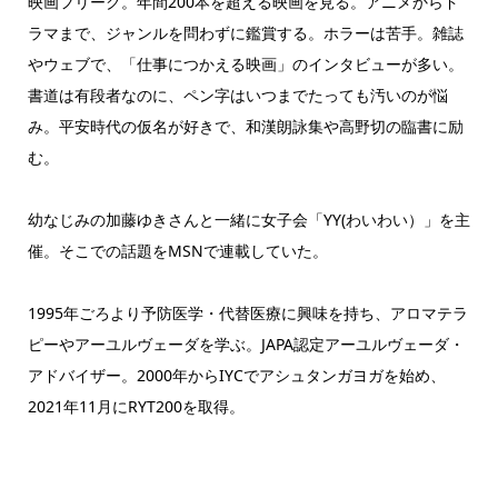
映画フリーク。年間200本を超える映画を見る。アニメからド
ラマまで、ジャンルを問わずに鑑賞する。ホラーは苦手。雑誌
やウェブで、「仕事につかえる映画」のインタビューが多い。
書道は有段者なのに、ペン字はいつまでたっても汚いのが悩
み。平安時代の仮名が好きで、和漢朗詠集や高野切の臨書に励
む。
幼なじみの加藤ゆきさんと一緒に女子会「YY(わいわい）」を主
催。そこでの話題をMSNで連載していた。
1995年ごろより予防医学・代替医療に興味を持ち、アロマテラ
ピーやアーユルヴェーダを学ぶ。JAPA認定アーユルヴェーダ・
アドバイザー。2000年からIYCでアシュタンガヨガを始め、
2021年11月にRYT200を取得。