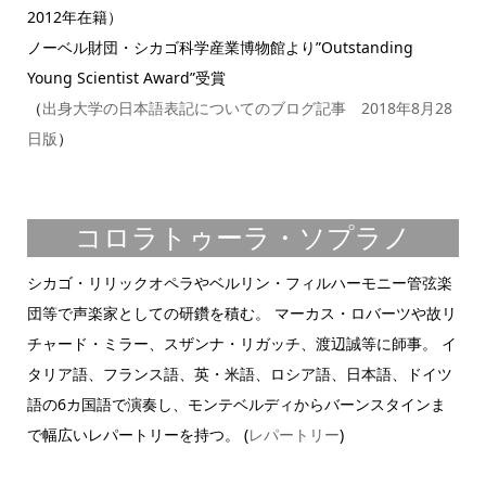
2012年在籍）
ノーベル財団・シカゴ科学産業博物館より”Outstanding
Young Scientist Award”受賞
（
出身大学の日本語表記についてのブログ記事 2018年8月28
日版
）
コロラトゥーラ・ソプラノ
シカゴ・リリックオペラやベルリン・フィルハーモニー管弦楽
団等で声楽家としての研鑽を積む。 マーカス・ロバーツや故リ
チャード・ミラー、スザンナ・リガッチ、渡辺誠等に師事。 イ
タリア語、フランス語、英・米語、ロシア語、日本語、ドイツ
語の6カ国語で演奏し、モンテベルディからバーンスタインま
で幅広いレパートリーを持つ。 (
レパートリー
)