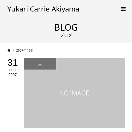
Yukari Carrie Akiyama
BLOG
ブログ
2007年 10月
31
人
OCT
2007