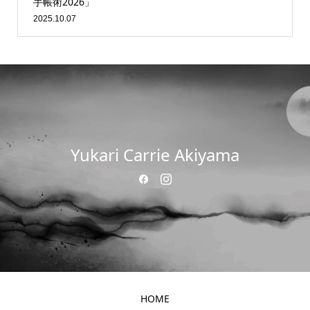
手帳術2026」
2025.10.07
Yukari Carrie Akiyama
HOME