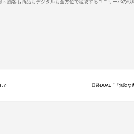
線～顧客も商品もデジタルも全方位で猛攻するユニリーバの戦
ました
日経DUAL「「無駄