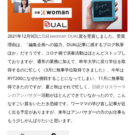
2021年12月9日に
日経xwoman DUAL
賞を受賞しました。受賞
理由は、「編集企画への協力、DUAL記事に感するブログ執筆
ほか」だそうです。コロナ禍で演奏活動はほとんどストップし
ておりますが、通常の業務に加えて、昨年大学に戻り学位を取
得するのに忙しく（3月に無事学位取得できました）、今年は
RYT200になぜか挑戦することになってしまい、11月に無事取
得できたのですが、夏と秋はそれで忙しく、
日経クロスウーマ
ンのアンバサダー
活動がほとんどできていなかったので、こん
なすごい賞をいただき恐縮です。ワーママの学び直し記事が近
く出る予定がありますが、来年はアンバサダーの方のお仕事も
もう少しがんばりたいと思います。