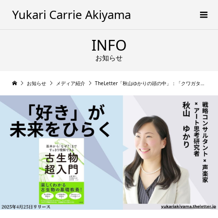
Yukari Carrie Akiyama
INFO
お知らせ
お知らせ
メディア紹介
TheLetter「秋山ゆかりの頭の中」：「クワガタ娘が夢中になった『恐竜本』──GWに親子で“研究者ごっこ”しませんか？」