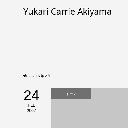
Yukari Carrie Akiyama
2007年 2月
24
ドラマ
FEB
2007