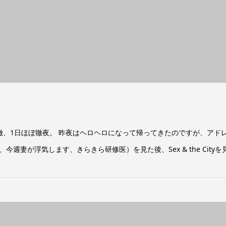
徹、1日ほぼ徹夜。 昨夜はヘロヘロになって帰ってきたのですが、アド
妻が浮気します、きらきら研修医）を見た後、Sex & the Cityを見