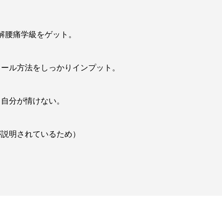
・・
解腰痛学級をゲット。
ロール方法をしっかりインプット。
う自分が情けない。
が説明されているため）