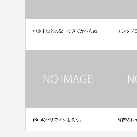
中原中也との愛―ゆきてかへらぬ
エンタメ
(Book)パリでメシを食う。
有吉佐和子月