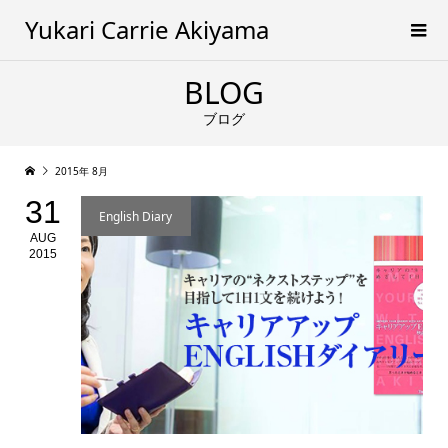
Yukari Carrie Akiyama
BLOG
ブログ
2015年 8月
31
English Diary
AUG
2015