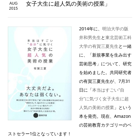
女子大生に超人気の美術の授業」
AUG
2015
2014年に、
明治大学の阪
井和男先生
と
東北芸術工科
大学の有賀三夏先生
と一緒
に、「新規事業を生み出す
芸術思考」について、研究
を始めました。共同研究者
の有賀三夏先生が、7月31
日に「
本当はすごい”自
分”に気づく女子大生に超
人気の美術の授業
」という
本を発売。現在、Amazon
の芸術教育カテゴリーのベ
ストセラー1位となっています！