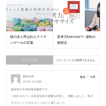
鉄の女と呼ばれたナイチ
思考力Exercise11: 逆転の
ンゲールの言葉
発想法
コメント ( 2 )
トラックバックは利用できません。
藤本紀和
返信
引用
2017年 1月 04日
岐阜県の中学校美術教師です。
ご紹介されている有賀先生の著書を拝読し、感動しました。私が
やりたいことがまさにこれだと感じました。