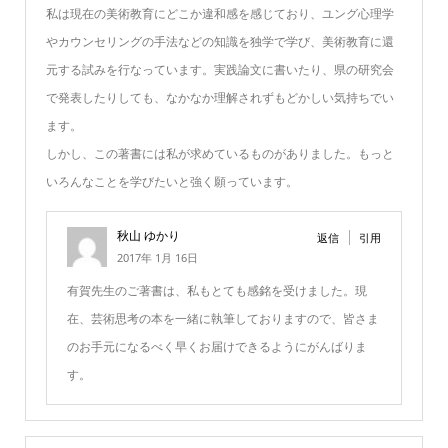
私は現在の美術教育にどこか違和感を感じており、ユング心理学
やカウンセリングの手法などの知識を独学で学び、美術教育に還
元する試みを行なっています。実践論文に書いたり、県の研究会
で発表したりしても、なかなか理解されずもどかしい気持ちでい
ます。
しかし、この著書には私が求めているものがありました。もっと
いろんなことを学びたいと強く願っています。
秋山 ゆかり
返信
引用
2017年 1月 16日
有賀先生のご著書は、私もとても感銘を受けました。現
在、芸術思考の本を一緒に執筆しておりますので、皆さま
のお手元になるべく早くお届けできるようにがんばりま
す。