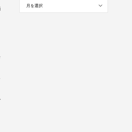
月を選択
消
店
０
な
う
で