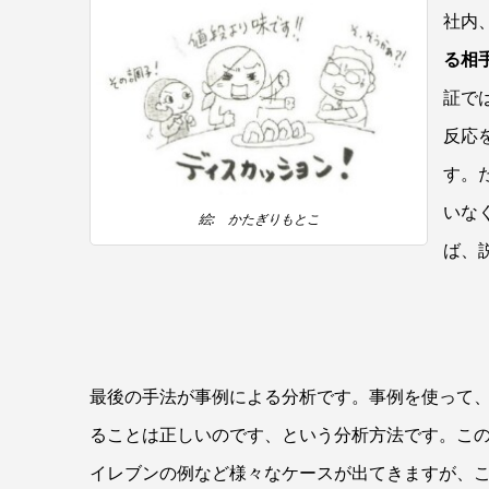
社内
る相
証で
反応
す。
いな
絵: かたぎりもとこ
ば、
最後の手法が事例による分析です。事例を使って
ることは正しいのです、という分析方法です。こ
イレブンの例など様々なケースが出てきますが、