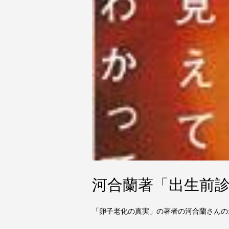
河合蘭著「出生前
「卵子老化の真実」の著者の河合蘭さんの