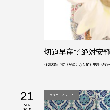
切迫早産で絶対安
妊娠23週で切迫早産になり絶対安静の寝
21
マタニティライフ
APR
2015