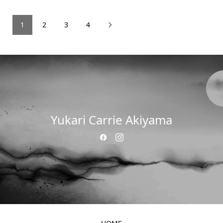
1
2
3
4

Yukari Carrie Akiyama