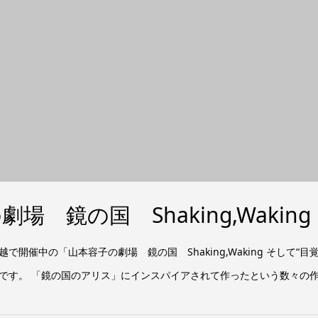
場 鏡の国 Shaking,Wakin
開催中の「山本容子の劇場 鏡の国 Shaking,Waking そして“
です。 「鏡の国のアリス」にインスパイアされて作ったという数々の作品