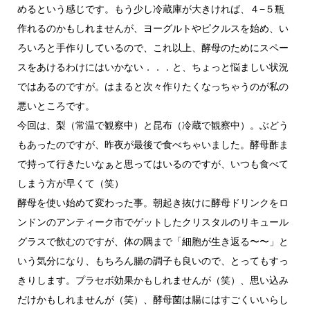
めるという感じです。もう少し冷蔵庫が大きければ、４−５瓶
作れるのかもしれませんが、ヨーグルトやピクルスを始め、い
ろいろと手作りしているので、これ以上、酵母のためにスペー
スをあけるわけにはいかない．．．と、ちょっと悩ましい状況
ではあるのですが。はまると次々作りたくなっちゃうのが私の
悪いところです。
今回は、梨（常温で観察中）と昆布（冷蔵で観察中）。ぶどう
もあったのですが、昨夜が最後で食べちゃいました。酵母酢ま
で持って行きたいなぁと思ってはいるのですが、いつも食べて
しまう方が早くて（笑）
酵母を使い始めて変わった事。朝起き抜けに酵母ドリンクをロ
ンドンのアンティーク市でゲットしたクリスタルのリキュール
グラスで飲むのですが、体の隅まで「細胞が生き返る〜〜」と
いう気分になり、もちろん腸の調子も良いので、とってもすっ
きりします。プラセボ効果かもしれませんが（笑）、思い込み
だけかもしれませんが（笑）、酵母菌は腸にはすごくいいらし