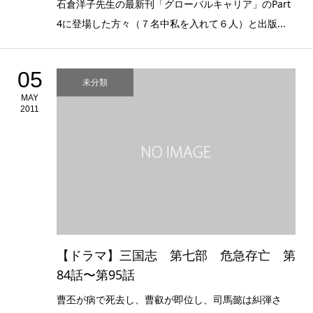
石倉洋子先生の最新刊「グローバルキャリア」のPart
4に登場した方々（７名中私を入れて６人）と出版...
05
未分類
MAY
2011
【ドラマ】三国志 第七部 危急存亡 第
84話〜第95話
曹丕が病で死去し、曹叡が即位し、司馬懿は糾弾さ