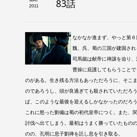
83話
MAY
2011
なかなか進まず、やっと第６
魏、呉、蜀の三国が建国され
司馬懿は献帝に禅譲を迫り、
曹操に庇護してもらうことで
のがある。生き残る方法もあっただろうに、そこ
のであろうし、頭が良過ぎても殺されていただろ
ば、このような最後を迎えるしかなかったのだろ
これに怒った劉備は蜀の初代皇帝につく。また、
討伐へ出てしまう。最初はうまく勝っていたもの
のの、孔明に息子劉禅を託し息を引き取る。