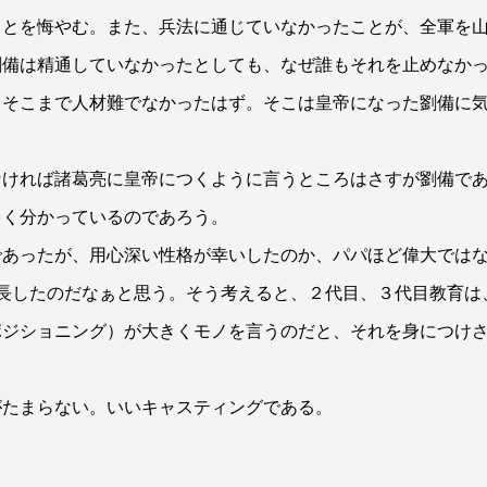
ことを悔やむ。また、兵法に通じていなかったことが、全軍を
劉備は精通していなかったとしても、なぜ誰もそれを止めなか
もそこまで人材難でなかったはず。そこは皇帝になった劉備に
。
なければ諸葛亮に皇帝につくように言うところはさすが劉備で
よく分かっているのであろう。
であったが、用心深い性格が幸いしたのか、パパほど偉大では
長したのだなぁと思う。そう考えると、２代目、３代目教育は
ポジショニング）が大きくモノを言うのだと、それを身につけ
がたまらない。いいキャスティングである。