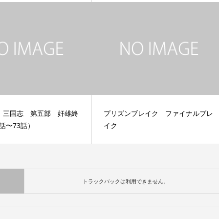
】三国志 第五部 奸雄終
プリズンブレイク ファイナルブレ
8話〜73話）
イク
トラックバックは利用できません。