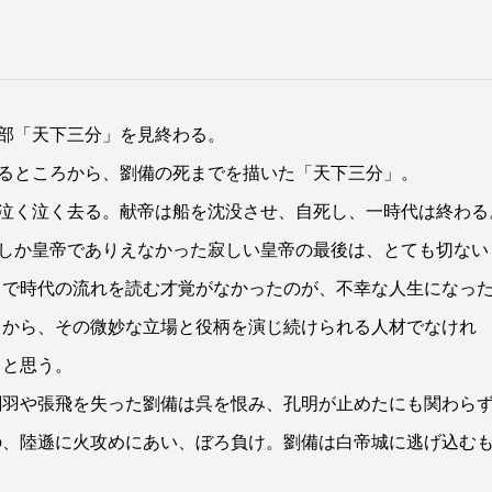
部「天下三分」を見終わる。
るところから、劉備の死までを描いた「天下三分」。
泣く泣く去る。献帝は船を沈没させ、自死し、一時代は終わる
しか皇帝でありえなかった寂しい皇帝の最後は、とても切ない
まで時代の流れを読む才覚がなかったのが、不幸な人生になっ
うから、その微妙な立場と役柄を演じ続けられる人材でなけれ
うと思う。
関羽や張飛を失った劉備は呉を恨み、孔明が止めたにも関わら
の、陸遜に火攻めにあい、ぼろ負け。劉備は白帝城に逃げ込む