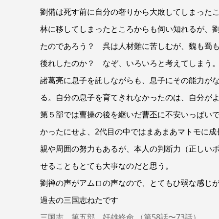
劉備は死す前に自分の奢りから大敗してしまった
林に移してしまったところからも伺い知れるが、
たのであろう？ 呉は人材難に苦しむが、魏も蜀
後れしたのか？ なぞ、いろいろと考えてしまう
諸葛亮に息子を託しながらも、息子にその能力が
る。自分の息子を育てきれなかったのは、自分が
第５部では曹操の後を継いだ曹丕に不安いっぱい
かったにせよ、2代目の中ではまあまあマトモに成
親や周囲の努力もあるが、本人の判断力（正しい
せることもとても大事なのだと思う。
劉禅の声がアムロの声なので、とてもひ弱な感じ
過去の三国志ねたです
三国志 第五部 奸雄終命 （第58話〜73話）