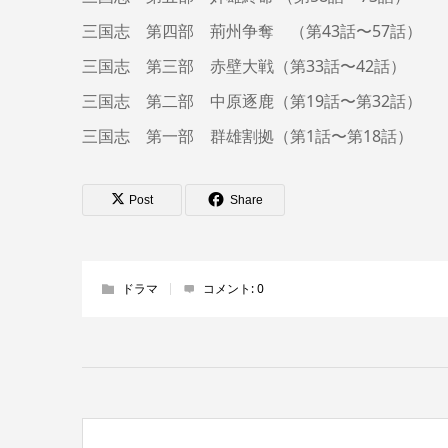
三国志 第四部 荊州争奪 （第43話〜57話）
三国志 第三部 赤壁大戦（第33話〜42話）
三国志 第二部 中原逐鹿（第19話〜第32話）
三国志 第一部 群雄割拠（第1話〜第18話）
Post
Share
ドラマ
コメント:
0