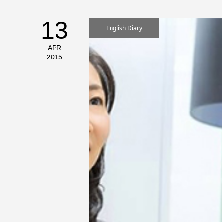
13
English Diary
APR
2015