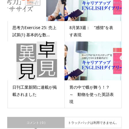
思考力Exercise 25: 売上
8月第3週： ”感情”を表
試算(1) 基本的な数...
す表現
日刊工業新聞に連載が掲
胃の中で蝶が舞う！？
載されました
～ 動物を使った英語表
現
コメント ( 0 )
トラックバックは利用できません。