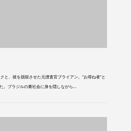
ミニクと、彼を脱獄させた元捜査官ブライアン。“お尋ね者”と
。ブラジルの裏社会に身を隠しながら...