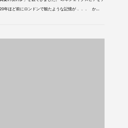
年ほど前にロンドンで観たような記憶が．．． か...