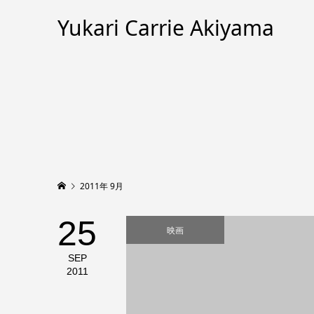
Yukari Carrie Akiyama
2011年 9月
25
映画
SEP
2011