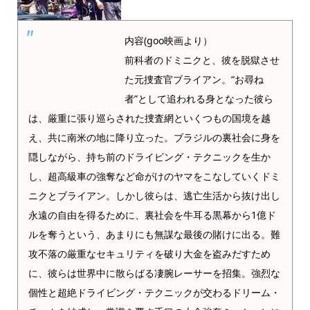
内容(goo映画より）
前科者のドミニクと、彼を脱獄させ
た元捜査官ブライアン。“お尋ね
者”として追われる身となった彼ら
は、厳重に張り巡らされた捜査網といくつもの国境を越
え、共に南米の地に降り立った。ブラジルの裏社会に身を
隠しながら、持ち前のドライビング・テクニックを生か
し、超高級車の強奪など命がけのヤマをこなしていくドミ
ニクとブライアン。しかし彼らは、逃亡生活から抜け出し
永遠の自由を得るために、裏社会を牛耳る黒幕から1億ド
ルを奪うという、あまりにも無謀な最後の賭けに出る。難
攻不落の厳重なセキュリティを破り大金を盗みだすため
に、彼らは世界中に散らばる凄腕レーサーを招集。強烈な
個性と超絶ドライビング・テクニックが交わるドリーム・