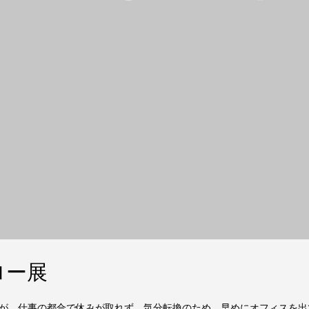
ロー展
が、仕事の都合で休みが取れず。気分転換のため、早めにオフィスを出