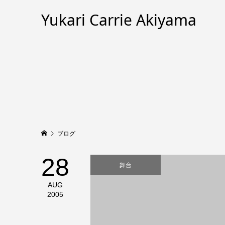
Yukari Carrie Akiyama
ブログ
28
舞台
AUG
2005