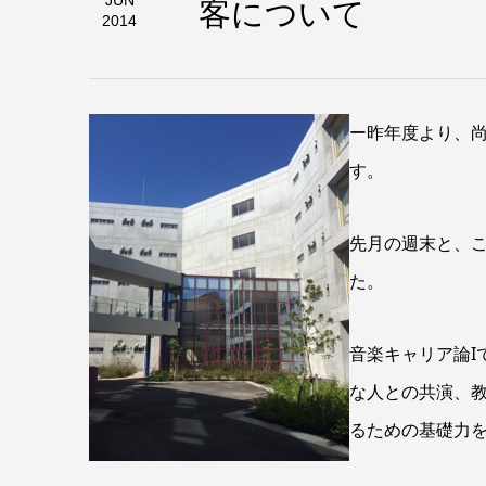
客について
JUN
2014
ー
昨年度より、尚
す。
先月の週末と、
た。
音楽キャリア論I
な人との共演、
るための基礎力