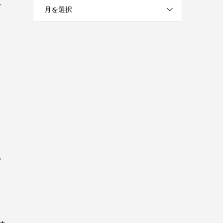
い
月を選択
以
と