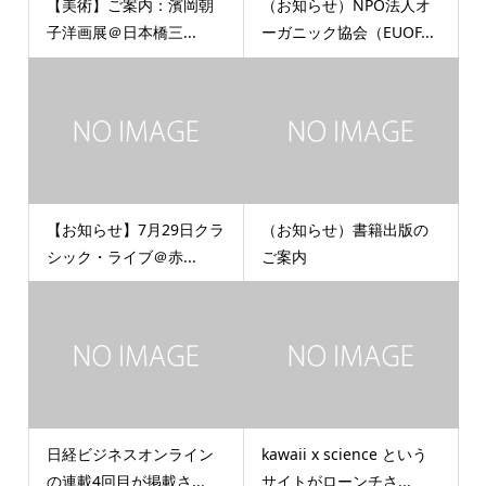
【美術】ご案内：濱岡朝
（お知らせ）NPO法人オ
子洋画展＠日本橋三...
ーガニック協会（EUOF...
【お知らせ】7月29日クラ
（お知らせ）書籍出版の
シック・ライブ＠赤...
ご案内
日経ビジネスオンライン
kawaii x science という
の連載4回目が掲載さ...
サイトがローンチさ...