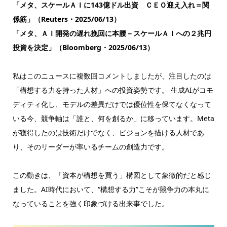
「メタ、スケールＡＩに143億ドル出資 ＣＥＯ迎え入れ＝関
係筋」（Reuters・2025/06/13）
「メタ、ＡＩ開発の遅れ挽回に本腰－スケールＡＩへの２兆円
投資を決定」（Bloomberg・2025/06/13）
私はこのニュースに複数回コメントしましたが、注目したのは
「構想する力を持った人材」への投資姿勢です。 生成AIがコモ
ディティ化し、モデルの差異だけでは優位性を保てなくなって
いる今、競争軸は「誰と、何を創るか」に移っています。Meta
が獲得したのは技術だけでなく、ビジョンを描ける人材であ
り、そのリーダーが率いるチームの創造力です。
この動きは、「資本が構想を買う」構図として象徴的だと感じ
ました。AI時代において、“構想する力”こそが競争力の本丸に
なっていることを強く印象づける出来事でした。