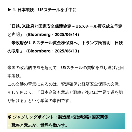
▶ 1. 日本製鉄、USスチールを手中に
「日鉄､米政府と国家安全保障協定－USスチール買収成立予定
と声明」（Bloomberg・2025/06/14）
「米政府がＵＳスチール黄金株保持へ、トランプ氏言明－日鉄
の取引」（Bloomberg・2025/06/13）
米国の政治的逆風を超えて、USスチールの買収を成し遂げた日
本製鉄。
この交渉の背景にあるのは、資源確保と経済安全保障の文脈。
そして何より、「日本企業も意志と戦略があれば世界で道を切
り拓ける」という希望の事例です。
🧠 ジャグリングポイント：製造業×交渉戦略×国家関係
→戦略と意志が、世界を動かす。