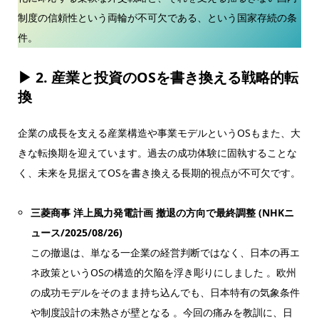
制度の信頼性という両輪が不可欠である、という国家存続の条
件。
▶ 2.
産業と投資のOSを書き換える戦略的転
換
企業の成長を支える産業構造や事業モデルというOSもまた、大
きな転換期を迎えています。過去の成功体験に固執することな
く、未来を見据えてOSを書き換える長期的視点が不可欠です。
三菱商事 洋上風力発電計画 撤退の方向で最終調整 (NHKニ
ュース/2025/08/26)
この撤退は、単なる一企業の経営判断ではなく、日本の再エ
ネ政策というOSの構造的欠陥を浮き彫りにしました 。欧州
の成功モデルをそのまま持ち込んでも、日本特有の気象条件
や制度設計の未熟さが壁となる 。今回の痛みを教訓に、日