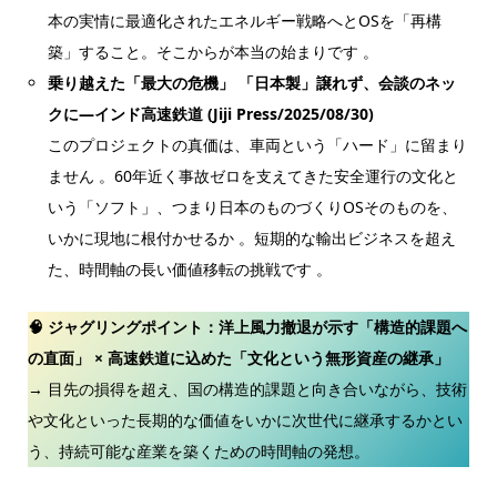
本の実情に最適化されたエネルギー戦略へとOSを「再構
築」すること。そこからが本当の始まりです 。
乗り越えた「最大の危機」 「日本製」譲れず、会談のネッ
クに―インド高速鉄道 (Jiji Press/2025/08/30)
このプロジェクトの真価は、車両という「ハード」に留まり
ません 。60年近く事故ゼロを支えてきた安全運行の文化と
いう「ソフト」、つまり日本のものづくりOSそのものを、
いかに現地に根付かせるか 。短期的な輸出ビジネスを超え
た、時間軸の長い価値移転の挑戦です 。
🧠 ジャグリングポイント：
洋上風力撤退が示す「構造的課題へ
の直面」 × 高速鉄道に込めた「文化という無形資産の継承」
→ 目先の損得を超え、国の構造的課題と向き合いながら、技術
や文化といった長期的な価値をいかに次世代に継承するかとい
う、持続可能な産業を築くための時間軸の発想。