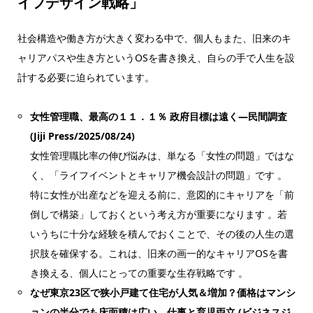
イフデザイン戦略」
社会構造や働き方が大きく変わる中で、個人もまた、旧来のキ
ャリアパスや生き方というOSを書き換え、自らの手で人生を設
計する必要に迫られています。
女性管理職、最高の１１．１％ 政府目標は遠く―民間調査
(Jiji Press/2025/08/24)
女性管理職比率の伸び悩みは、単なる「女性の問題」ではな
く、「ライフイベントとキャリア機会設計の問題」です 。
特に女性が出産などを迎える前に、意図的にキャリアを「前
倒しで構築」しておくという考え方が重要になります 。若
いうちに十分な経験を積んでおくことで、その後の人生の選
択肢を確保する。これは、旧来の画一的なキャリアOSを書
き換える、個人にとっての重要な生存戦略です 。
なぜ東京23区で狭小戸建て住宅が人気＆増加？価格はマンシ
ョンの半分でも床面積は広い、仕事と育児両立 (ビジネスジ