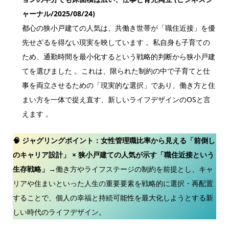
ャーナル/2025/08/24)
都心の狭小戸建ての人気は、共働き世帯が「職住近接」を優
先せざるを得ない現実を映しています 。私自身も子育ての
ため、通勤時間を最小化するという戦略的判断から狭小戸建
てを選びました 。これは、限られた制約の中で子育てと仕
事を両立させるための「現実的な選択」であり、働き方と住
まい方を一体で捉え直す、新しいライフデザインのOSと言
えます 。
🧠 ジャグリングポイント：
女性管理職比率から見える「前倒し
のキャリア設計」 × 狭小戸建ての人気が示す「職住近接という
生存戦略」
→働き方やライフステージの制約を前提とし、キャ
リアや住まいといった人生の重要要素を戦略的に選択・再配置
することで、個人の幸福と持続可能性を最大化しようとする新
しい時代のライフデザイン。