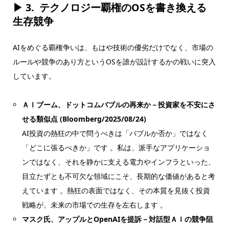
▶ 3.
テクノロジー覇権のOSを書き換える
生存競争
AIをめぐる覇権争いは、もはや技術の優劣だけでなく、市場の
ルールや競争のあり方というOSを誰が設計するかの戦いに突入
しています。
ＡＩブーム、ドットコムバブルの再来か－投資家を不安にさ
せる類似点 (Bloomberg/2025/08/24)
AI投資の熱狂の中で問うべきは「バブルか否か」ではなく
「どこに張るべきか」です 。私は、派手なアプリケーショ
ンではなく、それを静かに支える電力やインフラといった、
目立たずとも不可欠な領域にこそ、長期的な価値があると考
えています 。熱狂の表面ではなく、その本質を見抜く投資
戦略が、未来の市場での生存を左右します 。
マスク氏、アップルとOpenAIを提訴－対話型ＡＩの競争阻