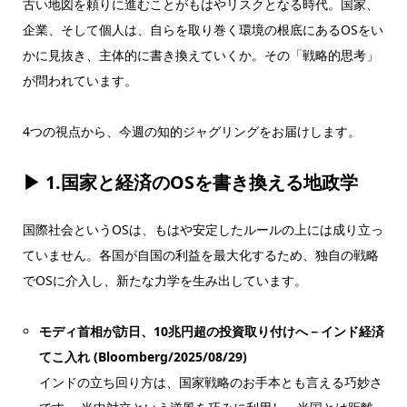
古い地図を頼りに進むことがもはやリスクとなる時代。国家、
企業、そして個人は、自らを取り巻く環境の根底にあるOSをい
かに見抜き、主体的に書き換えていくか。その「戦略的思考」
が問われています。
4つの視点から、今週の知的ジャグリングをお届けします。
▶ 1.
国家と経済のOSを書き換える地政学
国際社会というOSは、もはや安定したルールの上には成り立っ
ていません。各国が自国の利益を最大化するため、独自の戦略
でOSに介入し、新たな力学を生み出しています。
モディ首相が訪日、10兆円超の投資取り付けへ－インド経済
てこ入れ (Bloomberg/2025/08/29)
インドの立ち回り方は、国家戦略のお手本とも言える巧妙さ