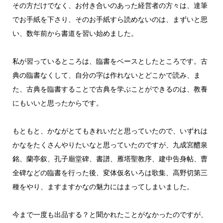
その方だけでなく、お付き合いのあった経営者の方々は、達筆
でお手紙を下さり、そのお手紙すら読めないのは、まずいと思
い、数年前から書道を習い始めました。
私が習っているところは、臨書をベースとしたところです。古
典の臨書なくして、自分の字は作れないとどこかで読み、ま
た、古典を臨書することで古典を学ぶことができるのは、教養
にもいいと思ったからです。
もともと、かながとてもきれいだと思っていたので、いずれは
かなをたくさんやりたいなと思っていたのですが、九成宮醴泉
銘、蘭亭叙、孔子廟堂碑、書譜、雁塔聖教序、建中告身帖、曹
全碑などの臨書を行った後、変体仮名いろは歌集、高野切第三
種をやり、ますますかなの魅力にはまってしまいました。
今まで一度も出品する？と聞かれたことがなかったのですが、