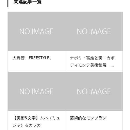
関連記事一覧
大野智「FREESTYLE」
ナポリ・宮廷と美―カポ
ディモンテ美術館展 ...
【美術&文学】ムハ（ミュ
芸術的なモンブラン
シャ）＆カフカ