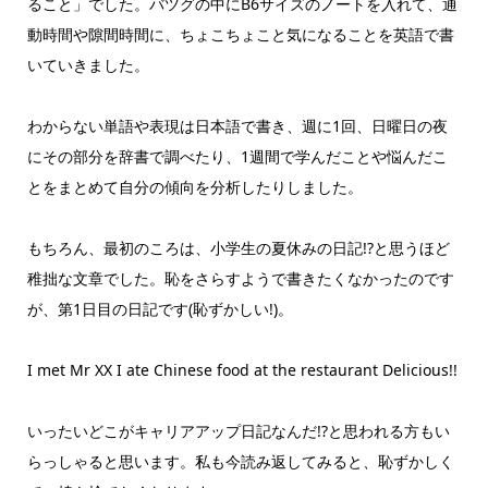
ること」でした。バツグの中にB6サイズのノートを入れて、通
動時間や隙間時間に、ちょこちょこと気になることを英語で書
いていきました。
わからない単語や表現は日本語で書き、週に1回、日曜日の夜
にその部分を辞書で調べたり、1週間で学んだことや悩んだこ
とをまとめて自分の傾向を分析したりしました。
もちろん、最初のころは、小学生の夏休みの日記!?と思うほど
稚拙な文章でした。恥をさらすようで書きたくなかったのです
が、第1日目の日記です(恥ずかしい!)。
I met Mr XX I ate Chinese food at the restaurant Delicious!!
いったいどこがキャリアアップ日記なんだ!?と思われる方もい
らっしゃると思います。私も今読み返してみると、恥ずかしく