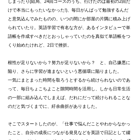
しまったり(結局、24回コースのうち、行けたのは最初の2回だ
けで本当にもったいなかった!)、毎日がんばって勉強するんだ
と意気込んでみたものの、いつの間にか部屋の片隅に積み上げ
られていたり。英語学習で有名な方が、あるインタビューで単
語帳を作成すべきだとおっしゃっていたのを真似て単語帳をつ
くり始めたけれど、2日で挫折。
根性が足りないから？努力が足りないから？ と、自己嫌悪に
陥り、さらに学習が進まないという悪循環に陥りました。
一気にまとまった時間を取ろうとするから続けられないのであ
って、毎日ちょこちよこと隙間時間を活用し、しかも日常生活
の一部に組み込んでしまえば、だれにだって続けられることな
のだと気づくまでに、紆余曲折がありました。
そこでスタートしたのが、「仕事で悩んだことやわからなかっ
たこと、自分の成長につながる発見などを英語で日記として綴