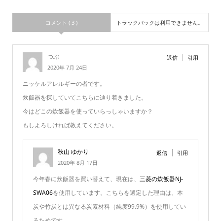
コメント ( 3 )
トラックバックは利用できません。
つぶ
返信
引用
2020年 7月 24日
ニッケルアレルギーの者です。
炊飯器を探していてこちらに辿り着きました。
今はどこの炊飯器を使っていらっしゃいますか？
もしよろしければ教えてください。
秋山 ゆかり
返信
引用
2020年 8月 17日
今年春に炊飯器を買い替えて、現在は、
三菱の炊飯器NJ-
SWA06
を使用しています。こちらを選定した理由は、本
炭や竹炭とは異なる炭素材料（純度99.9%）を使用してい
るためです。