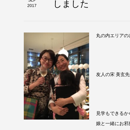
しました
SEP
2017
丸の内エリアの
友人の
宋 美玄
見学もできるか
娘と一緒にお邪