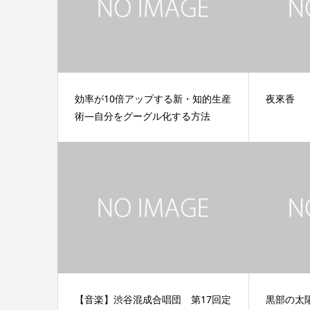
効率が10倍アップする新・知的生産
夜來香
術―自分をグーグル化する方法
【音楽】渋谷混成合唱団 第17回定
黒部の太