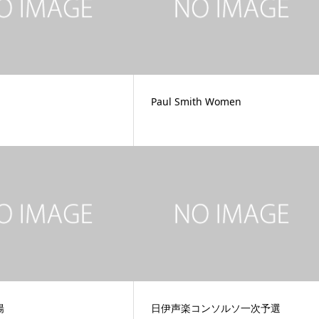
Paul Smith Women
陽
日伊声楽コンソルソ一次予選