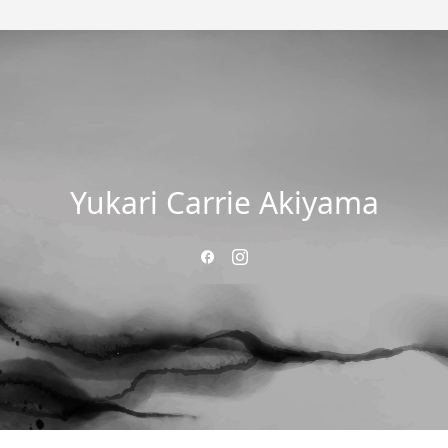
Yukari Carrie Akiyama