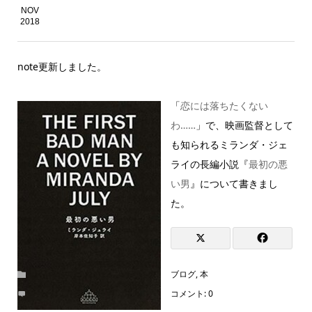
NOV
2018
note更新しました。
「
恋には落ちたくない
わ……
」で、映画監督として
も知られるミランダ・ジェ
ライの長編小説『
最初の悪
い男
』について書きまし
た。
ブログ
,
本
コメント:
0