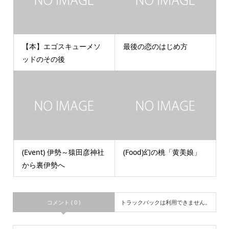
【本】エゴスキューメソ
最後の恋のはじめ方
ッドのその後
(Event) 伊勢～猿田彦神社
(Food)幻の桃「黄美娘」
から裏伊勢へ
コメント ( 0 )
トラックバックは利用できません。