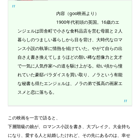
内容（goo映画より）
1900年代初頭の英国。16歳のエ
ンジェルは田舎町で小さな食料品店を営む母親と２人
暮らしのつましい暮らしから目を背け、大時代なロマ
ンス小説の執筆に情熱を傾けていた。やがて自らの出
自さえ書き換えてしまうほどの類い稀な想像力と文才
で一気に人気作家への道を駆け上がる。幼い頃から憧
れていた豪邸パラダイスを買い取り、ノラという有能
な秘書も得たエンジェルは、ノラの弟で孤高の画家エ
スメと恋に落ちる。
この映画を一言で語ると、
下層階級の娘が、ロマンス小説を書き、大ブレイク。大金持ち
になり、愛する人と結婚したけれど、その先にあるのは、幸せ