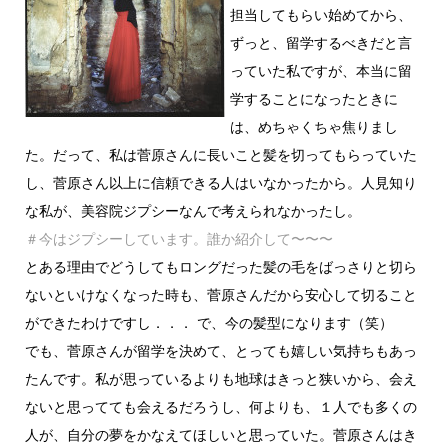
担当してもらい始めてから、
ずっと、留学するべきだと言
っていた私ですが、本当に留
学することになったときに
は、めちゃくちゃ焦りまし
た。だって、私は菅原さんに長いこと髪を切ってもらっていた
し、菅原さん以上に信頼できる人はいなかったから。人見知り
な私が、美容院ジプシーなんで考えられなかったし。
＃今はジプシーしています。誰か紹介して〜〜〜
とある理由でどうしてもロングだった髪の毛をばっさりと切ら
ないといけなくなった時も、菅原さんだから安心して切ること
ができたわけですし．．． で、今の髪型になります（笑）
でも、菅原さんが留学を決めて、とっても嬉しい気持ちもあっ
たんです。私が思っているよりも地球はきっと狭いから、会え
ないと思ってても会えるだろうし、何よりも、１人でも多くの
人が、自分の夢をかなえてほしいと思っていた。菅原さんはき