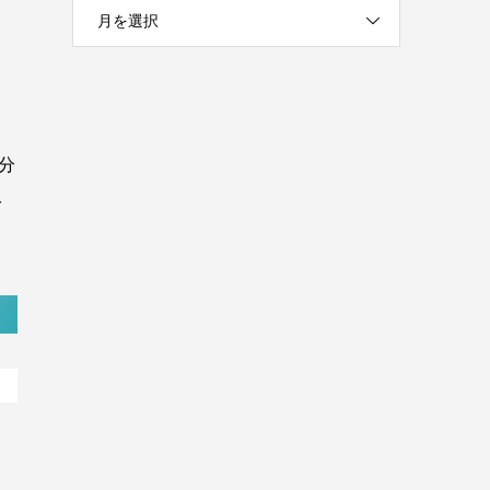
月を選択
こ
分
一
。