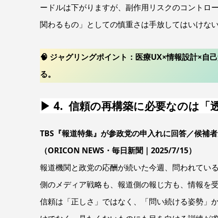
ードルは下がりますが、副作用リスクのコントロ
関わるもの」としての慎重さは手放してはいけない
🧠 ジャグリングポイント：医療UX×情報設計×自
る。
▶ 4. 信頼の再構築に必要なのは「
TBS『報道特集』が参政党の申入れに回答／候補
（ORICON NEWS・毎日新聞｜2025/7/15）
報道機関と政党の応酬が続いた今週、問われてい
側のメディア戦略も、報道側の報じ方も、情報を受
信頼は「正しさ」ではなく、「問い続ける姿勢」