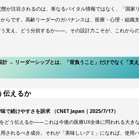
状態が注目されるのは、単なるバイタル情報ではなく、「国家
るからです。高齢リーダーのガバナンスは、医療・心理・組織
どう支え、どう分担するか——。その設計力こそが、これから
援設計 → リーダーシップとは、「背負うこと」だけでなく「支
どう伝えるか
やすさを訴求 （CNET Japan｜2025/7/17）
クをどう伝えるか——これは今後の医療UX全体に問われる大き
使用されるべき成分。それが「美味しいグミ」になれば、使用