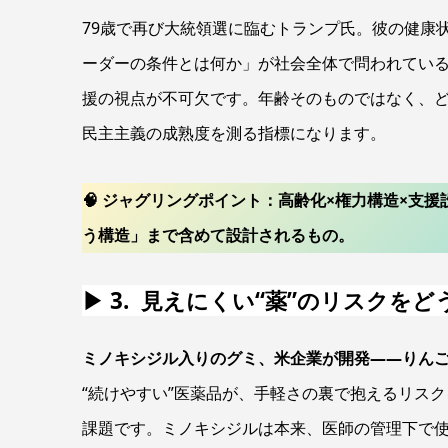
79歳で再び大統領選に臨むトランプ氏。彼の健康
ーダーの条件とは何か」が社会全体で問われてい
援の視点が不可欠です。年齢そのものではなく、
民主主義の成熟度を測る指標になります。
🧠 ジャグリングポイント：高齢化×権力構造×支
う構造」まで含めて設計されるもの。
▶ 3. 見えにくい“薬”のリスクを
ミノキシジル入りのグミ、米企業が開発——りんご味で続け
“続けやすい”医薬品が、手軽さの裏で抱えるリス
課題です。ミノキシジルは本来、医師の管理下で