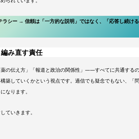
求められています。
リテラシー → 信頼は「一方的な説明」ではなく、「応答し続け
、編み直す責任
「薬の伝え方」「報道と政治の関係性」——すべてに共通する
再構築していくかという視点です。過信でも疑念でもない、「
台になります。
けしていきます。