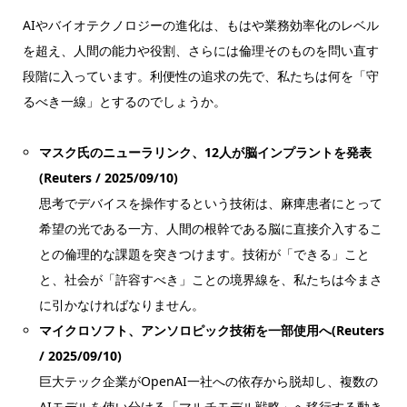
AIやバイオテクノロジーの進化は、もはや業務効率化のレベル
を超え、人間の能力や役割、さらには倫理そのものを問い直す
段階に入っています。利便性の追求の先で、私たちは何を「守
るべき一線」とするのでしょうか。
マスク氏のニューラリンク、12人が脳インプラントを発表
(Reuters / 2025/09/10)
思考でデバイスを操作するという技術は、麻痺患者にとって
希望の光である一方、人間の根幹である脳に直接介入するこ
との倫理的な課題を突きつけます。技術が「できる」こと
と、社会が「許容すべき」ことの境界線を、私たちは今まさ
に引かなければなりません。
マイクロソフト、アンソロピック技術を一部使用へ(Reuters
/ 2025/09/10)
巨大テック企業がOpenAI一社への依存から脱却し、複数の
AIモデルを使い分ける「マルチモデル戦略」へ移行する動き