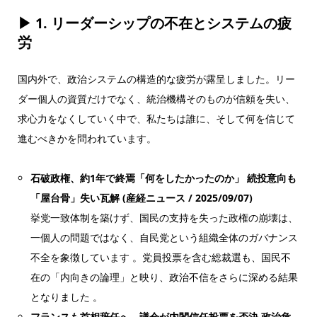
▶ 1.
リーダーシップの不在とシステムの疲
労
国内外で、政治システムの構造的な疲労が露呈しました。リー
ダー個人の資質だけでなく、統治機構そのものが信頼を失い、
求心力をなくしていく中で、私たちは誰に、そして何を信じて
進むべきかを問われています。
石破政権、約1年で終焉「何をしたかったのか」 続投意向も
「屋台骨」失い瓦解
(産経ニュース / 2025/09/07)
挙党一致体制を築けず、国民の支持を失った政権の崩壊は、
一個人の問題ではなく、自民党という組織全体のガバナンス
不全を象徴しています 。党員投票を含む総裁選も、国民不
在の「内向きの論理」と映り、政治不信をさらに深める結果
となりました 。
フランスも首相辞任へ、議会が内閣信任投票を否決 政治危