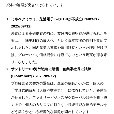
資本の論理が突きつけられています。
ミネベアミツミ、芝浦電子へのTOBが不成立(Reuters /
2025/09/12)
外資による高値提案の前に、友好的な買収案が退けられた事
実は、「株主利益の最大化」という資本市場の原則を改めて
示しました。国内産業の連携や雇用維持といった理屈だけで
は、グローバルな価格競争には勝てないという現実が浮き彫
りになりました。
サントリーHD海外戦略に暗雲、創業家社長に試練
(Bloomberg / 2025/09/12)
プロ経営者の突然の退任は、企業の成長がいかに一個人の
「非形式的資産（人脈や交渉力）」に依存していたかを露呈
させました。ファミリービジネスがグローバル競争を勝ち抜
く上で、個人のカリスマに頼らない持続可能な統治モデルを
どう築くかという根源的な課題が問われています。