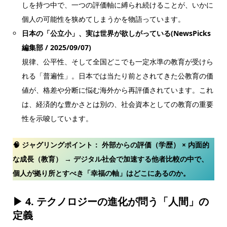
しを持つ中で、一つの評価軸に縛られ続けることが、いかに
個人の可能性を狭めてしまうかを物語っています。
日本の「公立小」、実は世界が欲しがっている(NewsPicks
編集部 / 2025/09/07)
規律、公平性、そして全国どこでも一定水準の教育が受けら
れる「普遍性」。日本では当たり前とされてきた公教育の価
値が、格差や分断に悩む海外から再評価されています。これ
は、経済的な豊かさとは別の、社会資本としての教育の重要
性を示唆しています。
🧠 ジャグリングポイント：
外部からの評価（学歴） × 内面的
な成長（教育） → デジタル社会で加速する他者比較の中で、
個人が拠り所とすべき「幸福の軸」はどこにあるのか。
▶
4.
テクノロジーの進化が問う「人間」の
定義