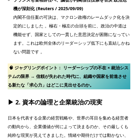
機が深刻化
(Reuters / 2025/09/09)
内閣不信任案の可決は、マクロン政権のレームダック化を決
定的にしました 。極右・極左の台頭を前に、政治の中道は
機能せず、国家としての一貫した意思決定が困難になってい
ます。これは欧州全体のリーダーシップ低下にも直結しかね
ない問題です 。
🧠 ジャグリングポイント：
リーダーシップの不在 × 統治シス
テムの限界 → 信頼が失われた時代に、組織や国家を前進させ
る新たな「求心力」はどこに見出せるのか。
▶ 2.
資本の論理と企業統治の現実
日本を代表する企業の経営戦略や、世界の耳目を集める経営者
の動向から、企業価値が何によって決まるのか、その厳しくも
純粋な現実が見えてきました。情緒や期待だけでは動かない、