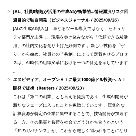
JAL、社員8割超が活用の生成AIが衝撃的…情報漏洩リスク回
避目的で独自開発（ビジネスジャーナル / 2025/09/26）
JALの生成AI導入は、単なるツール導入ではなく、セキュリ
ティ部門が主導し、現場を巻き込みながら「信頼できるAI活
用」の社内文化を創り上げた好例です 。新しい技術を「守
り」から始め、社員との「共創」によって定着させるプロセ
スは、AI時代の組織変革における一つの答えを示しています
。
エヌビディア、オープンＡＩに最大1000億ドル投資へ ＡＩ
開発で提携（Reuters / 2025/09/23）
これは「第二の創業」とも言える提携であり、生成AI開発が
新たなフェーズに入ったことを象徴しています 。圧倒的な
計算資源が特定の企業に集中することで、技術開発が加速す
る一方、その果実と負荷を社会でどう分かち合うかという
「知のガバナンス」が、これから厳しく問われることになり