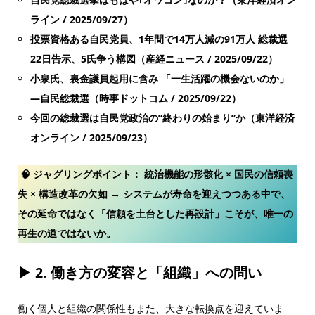
ライン / 2025/09/27
）
投票資格ある自民党員、1
年間で14
万人減の91
万人
総裁選
22
日告示、5
氏争う構図（産経ニュース / 2025/09/22
）
小泉氏、裏金議員起用に含み
「一生活躍の機会ないのか」
―
自民総裁選（時事ドットコム / 2025/09/22
）
今回の総裁選は自民党政治の”終わりの始まり”か（東洋経済
オンライン / 2025/09/23）
🧠 ジャグリングポイント：
統治機能の形骸化 × 国民の信頼喪
失 × 構造改革の欠如 → システムが寿命を迎えつつある中で、
その延命ではなく「信頼を土台とした再設計」こそが、唯一の
再生の道ではないか。
▶ 2.
働き方の変容と「組織」への問い
働く個人と組織の関係性もまた、大きな転換点を迎えていま