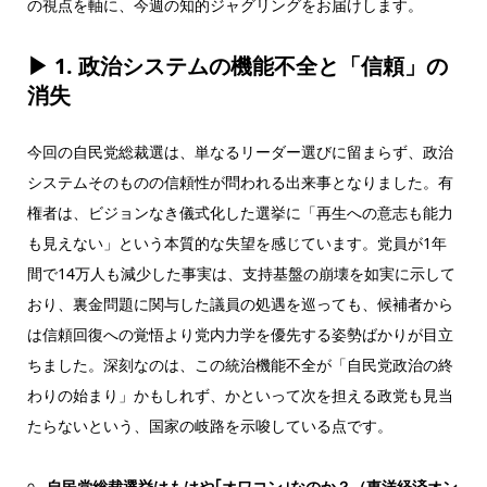
の視点を軸に、今週の知的ジャグリングをお届けします。
▶ 1.
政治システムの機能不全と「信頼」の
消失
今回の自民党総裁選は、単なるリーダー選びに留まらず、政治
システムそのものの信頼性が問われる出来事となりました。有
権者は、ビジョンなき儀式化した選挙に「再生への意志も能力
も見えない」という本質的な失望を感じています。党員が1年
間で14万人も減少した事実は、支持基盤の崩壊を如実に示して
おり、裏金問題に関与した議員の処遇を巡っても、候補者から
は信頼回復への覚悟より党内力学を優先する姿勢ばかりが目立
ちました。深刻なのは、この統治機能不全が「自民党政治の終
わりの始まり」かもしれず、かといって次を担える政党も見当
たらないという、国家の岐路を示唆している点です。
自民党総裁選挙はもはや｢オワコン｣なのか？（東洋経済オン