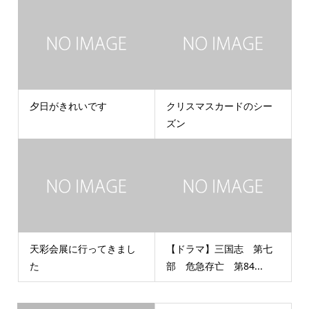
夕日がきれいです
クリスマスカードのシー
ズン
天彩会展に行ってきまし
【ドラマ】三国志 第七
た
部 危急存亡 第84...