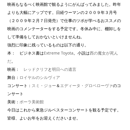
映画もなるべく映画館で観るようにがんばってみました。昨年
よりも大幅にアップです。日経ウーマンの２００９年３月号
（２００９年２月７日発売）で仕事のツボが学べるおススメの
映画のコメンテーターをする予定です。冬休み中に、棚卸しを
して準備をしておかないといけませんね。
強烈に印象に残っているものは以下の通り。
本： ビジネス書は
Extreme Toyota
。小説は
西の魔女が死ん
だ
。
映画：
レッドクリフ
と
明日への遺言
舞台：
ロイヤルのシルヴィア
コンサート：
スミ・ジョー
＆
エディータ・グロベローヴァ
のコ
ンサート
美術：
ポーラ美術館
今日はこれから東急ジルベスターコンサートを観る予定です。
皆様、よいお年をお迎えくださいませ。