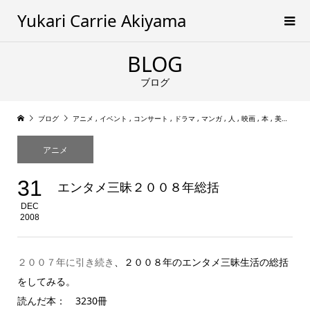
Yukari Carrie Akiyama
BLOG
ブログ
ブログ
アニメ
,
イベント
,
コンサート
,
ドラマ
,
マンガ
,
人
,
映画
,
本
,
美術
,
舞台
アニメ
31
エンタメ三昧２００８年総括
DEC
2008
２００７年に引き続き
、２００８年のエンタメ三昧生活の総括
をしてみる。
読んだ本： 3230冊