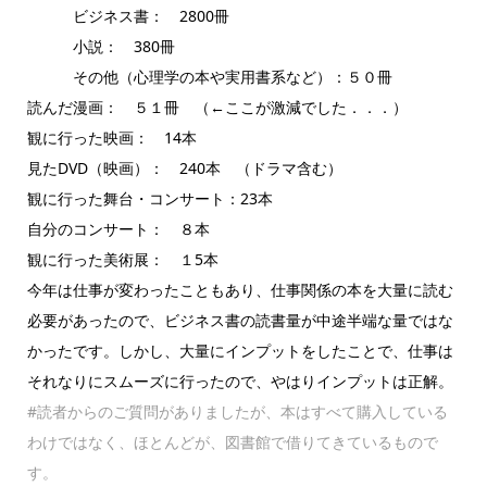
ビジネス書： 2800冊
小説： 380冊
その他（心理学の本や実用書系など）：５０冊
読んだ漫画： ５１冊 （←ここが激減でした．．．）
観に行った映画： 14本
見たDVD（映画）： 240本 （ドラマ含む）
観に行った舞台・コンサート：23本
自分のコンサート： ８本
観に行った美術展： １5本
今年は仕事が変わったこともあり、仕事関係の本を大量に読む
必要があったので、ビジネス書の読書量が中途半端な量ではな
かったです。しかし、大量にインプットをしたことで、仕事は
それなりにスムーズに行ったので、やはりインプットは正解。
#読者からのご質問がありましたが、本はすべて購入している
わけではなく、ほとんどが、図書館で借りてきているもので
す。