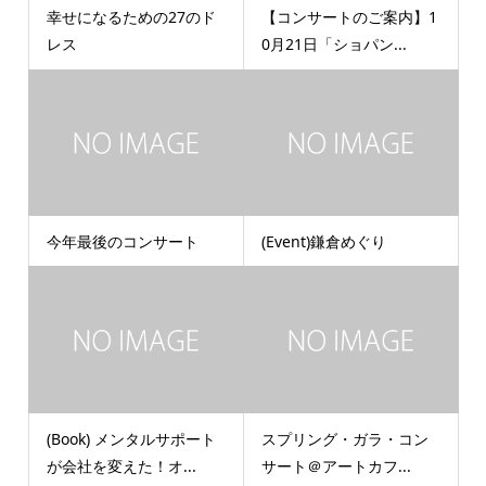
幸せになるための27のド
【コンサートのご案内】1
レス
0月21日「ショパン...
今年最後のコンサート
(Event)鎌倉めぐり
(Book) メンタルサポート
スプリング・ガラ・コン
が会社を変えた！オ...
サート＠アートカフ...