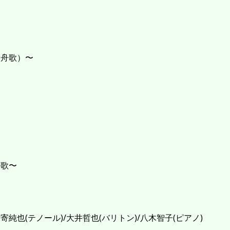
（舟歌）〜
の歌〜
寄純也(テノール)/大井哲也(バリトン)/八木智子(ピアノ)