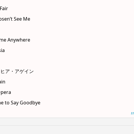
air
’t See Me
 Anywhere
ia
・ヒア・アゲイン
in
pera
 Say Goodbye