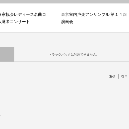
奏家協会レディース名曲コ
東京室内声楽アンサンブル 第１４回
入選者コンサート
演奏会
トラックバックは利用できません。
返信
引用
す