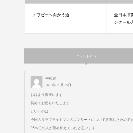
ノワゼーへ向かう道
全日本演
ンクール
コメント ( 1 )
中根豊
2010年 10月 25日
おはよう御座います
初めてお便りいたします
というのは
今回のサラブライトマンのコンサートについて共鳴したためで
95％位の人が褒め称えていたと思います