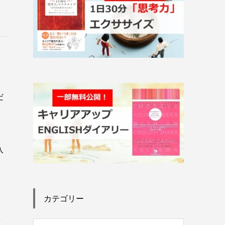
だ
、
入
カテゴリー
、
を