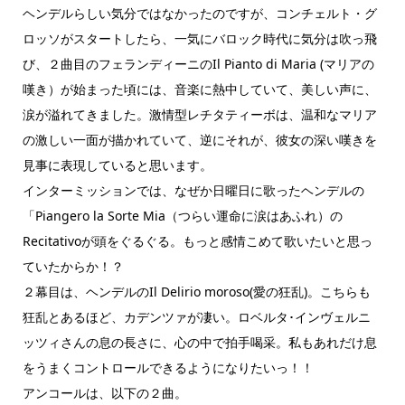
ヘンデルらしい気分ではなかったのですが、コンチェルト・グ
ロッソがスタートしたら、一気にバロック時代に気分は吹っ飛
び、２曲目のフェランディーニのIl Pianto di Maria (マリアの
嘆き）が始まった頃には、音楽に熱中していて、美しい声に、
涙が溢れてきました。激情型レチタティーボは、温和なマリア
の激しい一面が描かれていて、逆にそれが、彼女の深い嘆きを
見事に表現していると思います。
インターミッションでは、なぜか日曜日に歌ったヘンデルの
「Piangero la Sorte Mia（つらい運命に涙はあふれ）の
Recitativoが頭をぐるぐる。もっと感情こめて歌いたいと思っ
ていたからか！？
２幕目は、ヘンデルのIl Delirio moroso(愛の狂乱)。こちらも
狂乱とあるほど、カデンツァが凄い。ロベルタ･インヴェルニ
ッツィさんの息の長さに、心の中で拍手喝采。私もあれだけ息
をうまくコントロールできるようになりたいっ！！
アンコールは、以下の２曲。