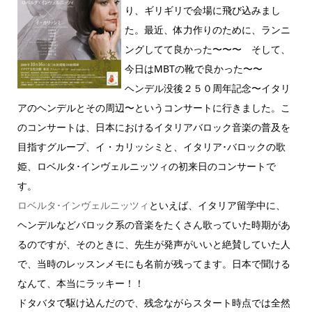
り、ギリギリで会場に飛び込みまし
た。最近、体力作りのために、ランニ
ングしてて良かった〜〜〜 そして、
今日はMBTの靴で良かった〜〜
ヘンデル没後２５０周年記念〜イタリ
アのヘンデルとその周辺〜というコンサートに行きました。こ
のコンサートは、日本におけるイタリアバロック音楽の普及を
目指すグループ、イ・カリッシミと、イタリア･バロックの歌
姫、ロベルタ･インヴェルニッツィの初来日のコンサートで
す。
ロベルタ･インヴェルニッツィ
といえば、イタリア留学中に、
ヘンデルなどバロック系の音楽をたくさん歌っていた時期があ
るのですが、そのときに、先生が発声がいいと絶賛していた人
で、当時のレッスンメモにも名前が残ってます。日本で聞ける
なんて、本当にラッキー！！
ドタバタで駆け込んだので、残念ながらスタート時点では全然