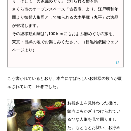
り、そして「氏家雛めぐり」で知られる栃木県
さくら市のオープンスペース「古香庵」より、江戸明和年
間より御雛人形司として知られる大木平蔵（丸平）の逸品
が登場します。
その総移動距離は1,100ｋｍにもおよぶ雛めぐりの旅を、
東京・目黒の地でお楽しみください。（目黒雅叙園ウェブ
ページより）
こう書かれているとおり、本当にすばらしいお雛様の数々が展
示されていて、圧巻でした。
お雛さまを見終わった後は、
館内にもかざりつけられてい
るひな人形を見て回りまし
た。もともとお祓い、お浄め