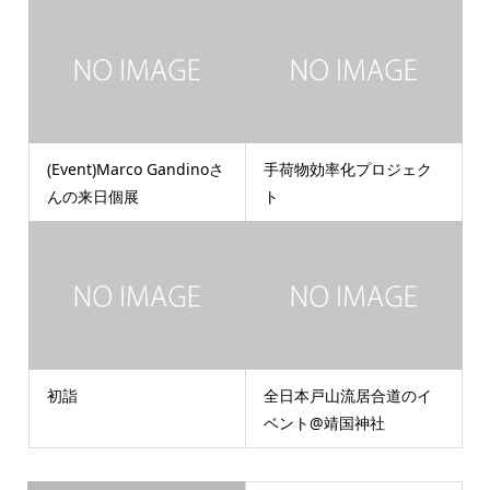
(Event)Marco Gandinoさ
手荷物効率化プロジェク
んの来日個展
ト
初詣
全日本戸山流居合道のイ
ベント@靖国神社