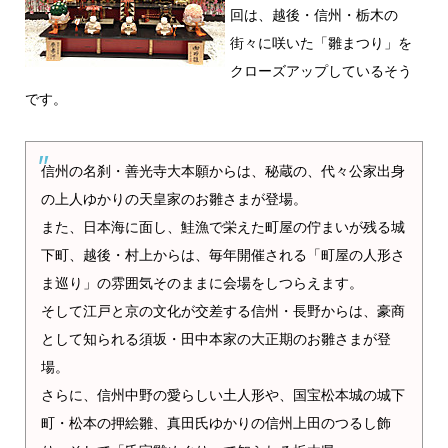
回は、越後・信州・栃木の
街々に咲いた「雛まつり」を
クローズアップしているそう
です。
信州の名刹・善光寺大本願からは、秘蔵の、代々公家出身
の上人ゆかりの天皇家のお雛さまが登場。
また、日本海に面し、鮭漁で栄えた町屋の佇まいが残る城
下町、越後・村上からは、毎年開催される「町屋の人形さ
ま巡り」の雰囲気そのままに会場をしつらえます。
そして江戸と京の文化が交差する信州・長野からは、豪商
として知られる須坂・田中本家の大正期のお雛さまが登
場。
さらに、信州中野の愛らしい土人形や、国宝松本城の城下
町・松本の押絵雛、真田氏ゆかりの信州上田のつるし飾