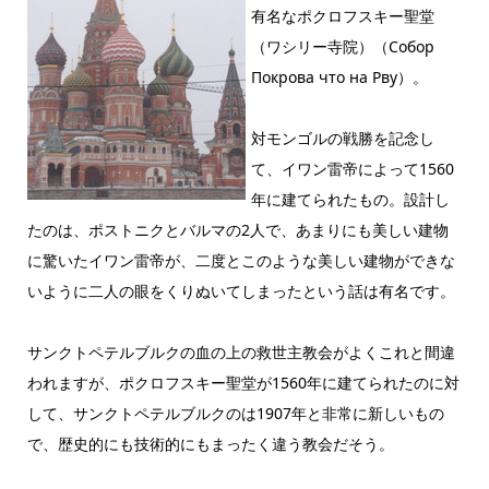
有名なポクロフスキー聖堂
（ワシリー寺院）（Собор
Покрова что на Рву）。
対モンゴルの戦勝を記念し
て、イワン雷帝によって1560
年に建てられたもの。設計し
たのは、ポストニクとバルマの2人で、あまりにも美しい建物
に驚いたイワン雷帝が、二度とこのような美しい建物ができな
いように二人の眼をくりぬいてしまったという話は有名です。
サンクトペテルブルクの血の上の救世主教会がよくこれと間違
われますが、ポクロフスキー聖堂が1560年に建てられたのに対
して、サンクトペテルブルクのは1907年と非常に新しいもの
で、歴史的にも技術的にもまったく違う教会だそう。