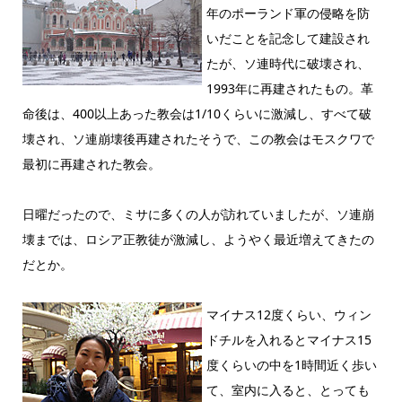
年のポーランド軍の侵略を防
いだことを記念して建設され
たが、ソ連時代に破壊され、
1993年に再建されたもの。革
命後は、400以上あった教会は1/10くらいに激減し、すべて破
壊され、ソ連崩壊後再建されたそうで、この教会はモスクワで
最初に再建された教会。
日曜だったので、ミサに多くの人が訪れていましたが、ソ連崩
壊までは、ロシア正教徒が激減し、ようやく最近増えてきたの
だとか。
マイナス12度くらい、ウィン
ドチルを入れるとマイナス15
度くらいの中を1時間近く歩い
て、室内に入ると、とっても