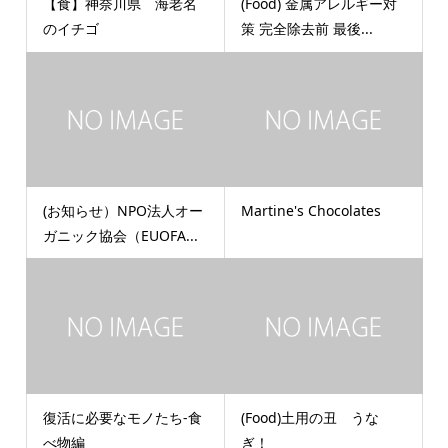
【食】神奈川県 海老名
(Food) 金属アレルギー対
のイチゴ
策 完全除去前 最後...
(お知らせ）NPO法人オー
Martine's Chocolates
ガニック協会（EUOFA...
復活に必要なモノたち-食
(Food)土用の丑 うな
べ物編
ぎ！