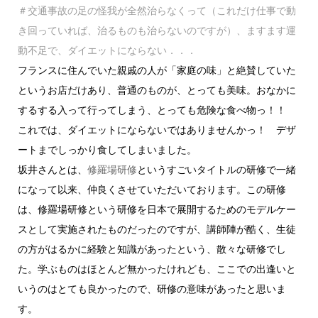
＃交通事故の足の怪我が全然治らなくって（これだけ仕事で動
き回っていれば、治るものも治らないのですが）、ますます運
動不足で、ダイエットにならない．．．
フランスに住んでいた親戚の人が「家庭の味」と絶賛していた
というお店だけあり、普通のものが、とっても美味。おなかに
するする入って行ってしまう、とっても危険な食べ物っ！！
これでは、ダイエットにならないではありませんかっ！ デザ
ートまでしっかり食してしまいました。
坂井さんとは、
修羅場研修
というすごいタイトルの研修で一緒
になって以来、仲良くさせていただいております。この研修
は、修羅場研修という研修を日本で展開するためのモデルケー
スとして実施されたものだったのですが、講師陣が酷く、生徒
の方がはるかに経験と知識があったという、散々な研修でし
た。学ぶものはほとんど無かったけれども、ここでの出逢いと
いうのはとても良かったので、研修の意味があったと思いま
す。