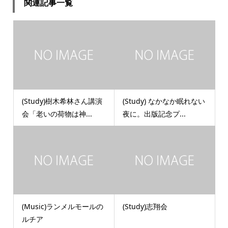
関連記事一覧
(Study)樹木希林さん講演
(Study) なかなか眠れない
会「老いの荷物は神...
夜に。出版記念プ...
(Music)ランメルモールの
(Study)志翔会
ルチア