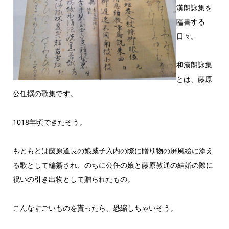
漢朗詠集を
臨書する
日々。
和漢朗詠集
とは、藤原
公任撰の歌集です。
1018年頃できたそう。
もともとは藤原道長の娘威子入内の際に贈り物の屏風絵に添え
る歌として編纂され、のちに公任の娘と藤原教通の結婚の際に
祝いの引き出物として贈られたもの。
こんなすごいものを貰ったら、恐縮しちゃいそう。