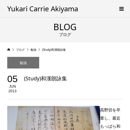
Yukari Carrie Akiyama
BLOG
ブログ
ブログ
勉強
(Study)和漢朗詠集
勉強
05
(Study)和漢朗詠集
JUN
2013
高野切を卒
業し、最近
もっぱら和