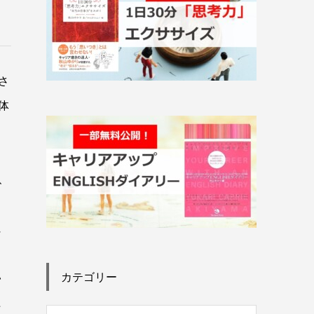
さ
体
、
に
カテゴリー
い
た