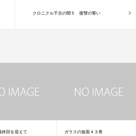
クロニクル千古の闇５ 復讐の誓い
最終回を迎えて
ガラスの仮面４３巻