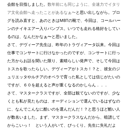
会館を目指しました。
数年前にも同じように、全速力でイタリ
ア文化会館へ走ったことがあるなぁ〜
と思い出しながら。ブロ
グを読み直すと、あのときはMBTの靴で、今回は、コールハー
ンのナイキエアー入りパンプス。いつでも走れる格好をしてい
るのは、なんだかなぁ〜と思いました。
さて、デヴィーア先生は、昨年のトラヴィアータ以来。今回は
仕事でコンサートに行けなかったのですが、コンサートに行っ
た方からお話を聞いた限り、素晴らしい発声で、そして今回は
トスカを歌ったらしい。デヴィーアがトスカ！？と、彼女のジ
ュリエッタやルチアのオペラで育った私としては信じがたいの
ですが、６０を超えると声が重くなるのかしらん．．．
さて、マスタークラスですが、全部は観てないのですが、少な
くとも私が見たものは、オーディションで選んでいるはずなの
に、なんでこんなに酷いのを選んだんだ！？と思うほど酷い人
が数名いました。まず、マスタークラスなんだから、暗譜して
からこいっ！ という人がいて、びっくり。先生に失礼だよ