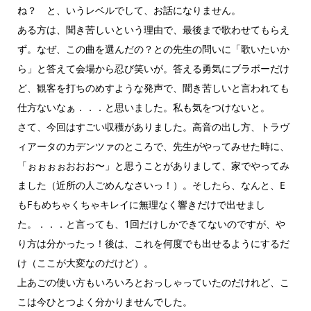
ね？ と、いうレベルでして、お話になりません。
ある方は、聞き苦しいという理由で、最後まで歌わせてもらえ
ず。なぜ、この曲を選んだの？との先生の問いに「歌いたいか
ら」と答えて会場から忍び笑いが。答える勇気にブラボーだけ
ど、観客を打ちのめすような発声で、聞き苦しいと言われても
仕方ないなぁ．．．と思いました。私も気をつけないと。
さて、今回はすごい収穫がありました。高音の出し方、トラヴ
ィアータのカデンツァのところで、先生がやってみせた時に、
「ぉぉぉぉおおお〜」と思うことがありまして、家でやってみ
ました（近所の人ごめんなさいっ！）。そしたら、なんと、E
もFもめちゃくちゃキレイに無理なく響きだけで出せまし
た。．．．と言っても、1回だけしかできてないのですが、や
り方は分かったっ！後は、これを何度でも出せるようにするだ
け（ここが大変なのだけど）。
上あごの使い方もいろいろとおっしゃっていたのだけれど、こ
こは今ひとつよく分かりませんでした。